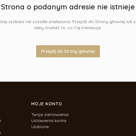
Strona o podanym adresie nie istnieje
rej szukasz nie została znaleziona. Przejdź do Strony głównej lub s
żeby znaleźć to, co Cię interesuje.
Przejdź do Strony głównej
MOJE KONTO
Twoje zamówienia
i
Ustawienia konta
Ulubione
i