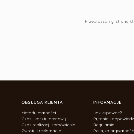
Przepraszamy, strona któ
Linki w stopce
OBSŁUGA KLIENTA
INFORMACJE
Metody płatności
Jak kupować?
Czas i koszty dostawy
Pytania i odpowiedz
Czas realizacji zamówienia
Regulamin
Zwroty i reklamacje
Polityka prywatnośc