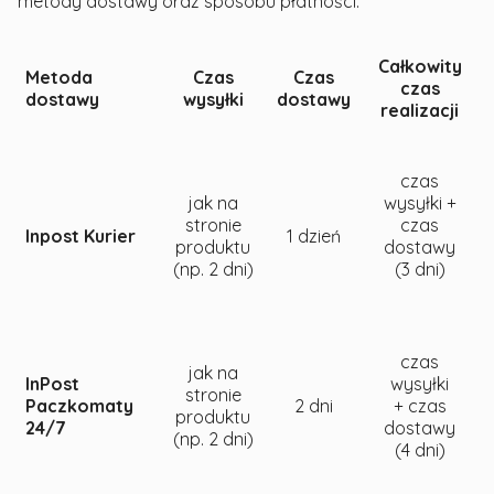
metody dostawy oraz sposobu płatności.
Całkowity
Metoda
Czas
Czas
czas
dostawy
wysyłki
dostawy
realizacji
czas
jak na
wysyłki +
stronie
czas
Inpost Kurier
1 dzień
produktu
dostawy
(np. 2 dni)
(3 dni)
czas
jak na
InPost
wysyłki
stronie
Paczkomaty
2 dni
+ czas
produktu
24/7
dostawy
(np. 2 dni)
(4 dni)