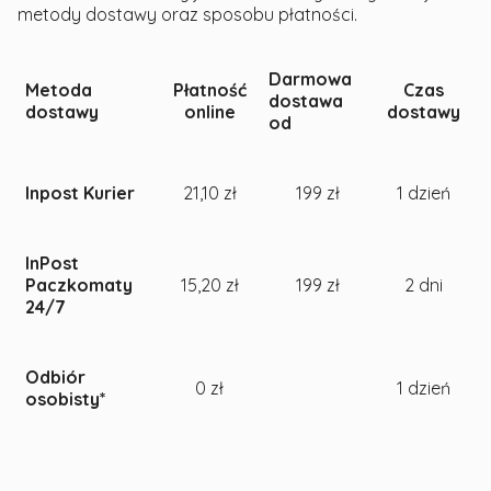
metody dostawy oraz sposobu płatności.
Darmowa
Metoda
Płatność
Czas
dostawa
dostawy
online
dostawy
od
Inpost Kurier
21,10 zł
199 zł
1 dzień
InPost
Paczkomaty
15,20 zł
199 zł
2 dni
24/7
Odbiór
0 zł
1 dzień
osobisty*